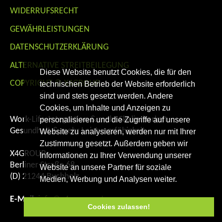
WIDERRUFSRECHT
GEWÄHRLEISTUNGEN
DATENSCHUTZERKLÄRUNG
ALTERNATIVE STREITBEILEGUNG
Diese Website benutzt Cookies, die für den
COPYRIGHT © X4GROUP
technischen Betrieb der Website erforderlich
sind und stets gesetzt werden. Andere
Cookies, um Inhalte und Anzeigen zu
Work-Life-Integration & mehr Skalierbarkeit.
personalisieren und die Zugriffe auf unsere
Gesundheit & mehr Leistungsfähigkeit.
Website zu analysieren, werden nur mit Ihrer
Zustimmung gesetzt. Außerdem geben wir
X4GROUP
Informationen zu Ihrer Verwendung unserer
Berliner Straße 68
Website an unsere Partner für soziale
(D) 21244 Buchholz
Medien, Werbung und Analysen weiter.
E-Mail:
info@x4group.net
Cookies zulassen!