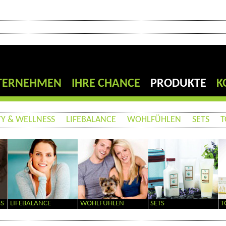
TERNEHMEN
IHRE CHANCE
PRODUKTE
K
Y & WELLNESS
LIFEBALANCE
WOHLFÜHLEN
SETS
T
SS
LIFEBALANCE
WOHLFÜHLEN
SETS
T