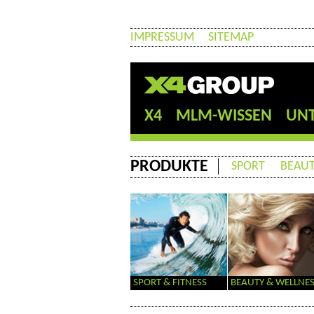
IMPRESSUM
SITEMAP
X4
MLM-WISSEN
UN
PRODUKTE
SPORT
BEAUT
SPORT & FITNESS
BEAUTY & WELLNE