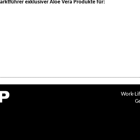
rktführer exklusiver Aloe Vera Produkte für:
Work-Lif
Ge