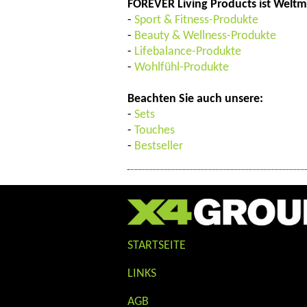
FOREVER Living Products ist Weltma
-
Sport & Fitness-Produkte
-
Beauty & Wellness-Produkte
-
Lifebalance-Produkte
-
Wohlfühl-Produkte
Beachten Sie auch unsere:
-
Sets
-
Touches
-
Bestseller
STARTSEITE
LINKS
AGB