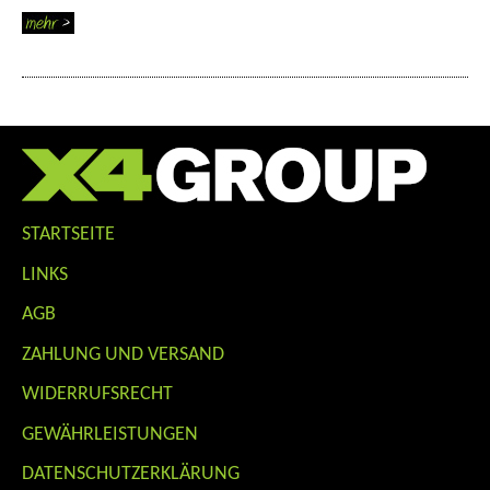
STARTSEITE
LINKS
AGB
ZAHLUNG UND VERSAND
WIDERRUFSRECHT
GEWÄHRLEISTUNGEN
DATENSCHUTZERKLÄRUNG