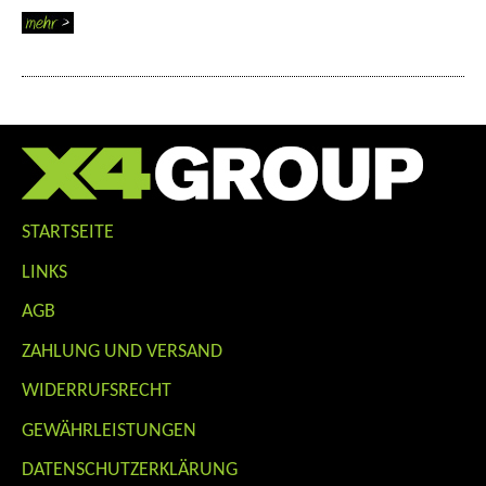
STARTSEITE
LINKS
AGB
ZAHLUNG UND VERSAND
WIDERRUFSRECHT
GEWÄHRLEISTUNGEN
DATENSCHUTZERKLÄRUNG